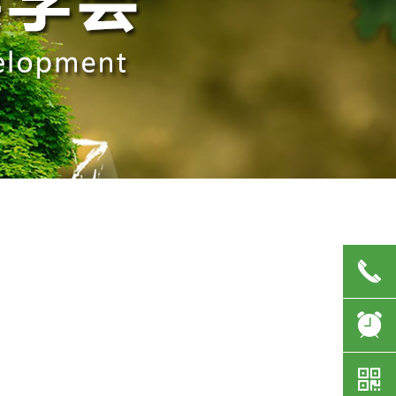
끅
뀥
낃