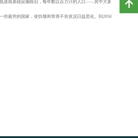
低迷或基础设施陈旧，每年数以百万计的人口——其中大多
녕
最穷的国家，使饥饿和营养不良状况日益恶化。到2050