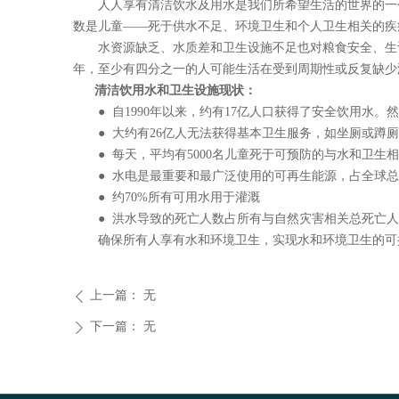
人人享有清洁饮水及用水是我们所希望生活的世界的一个
数是儿童——死于供水不足、环境卫生和个人卫生相关的疾
水资源缺乏、水质差和卫生设施不足也对粮食安全、生计选
年，至少有四分之一的人可能生活在受到周期性或反复缺少
清洁饮用水和卫生设施现状：
●
自1990年以来，约有17亿人口获得了
安全饮用水
。然
●
大约有26亿人无法获得基本卫生服务，如坐厕或
蹲厕
●
每天，平均有5000名儿童死于可预防的与水和卫生
●
水电是最重要和最广泛使用的
可再生能源
，占全球总
●
约70%所有可用水用于灌溉
●
洪水导致的死亡人数占所有与自然灾害相关总死亡人
确保所有人享有水和环境卫生，实现水和环境卫生的可
上一篇：
无
ꄴ
下一篇：
无
ꄲ