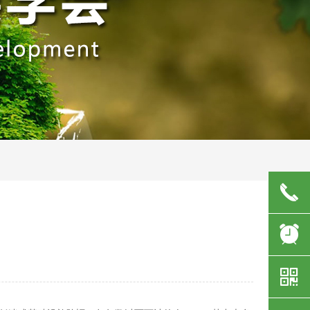
끅
뀥
낃